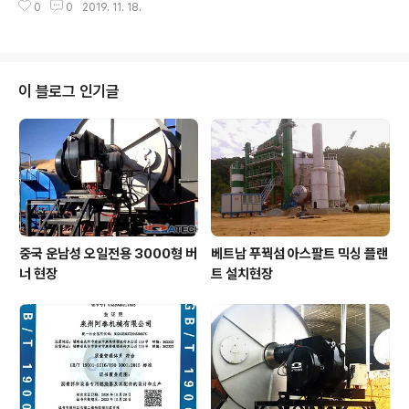
0
0
2019. 11. 18.
이 블로그 인기글
중국 운남성 오일전용 3000형 버
베트남 푸꿕섬 아스팔트 믹싱 플랜
너 현장
트 설치현장