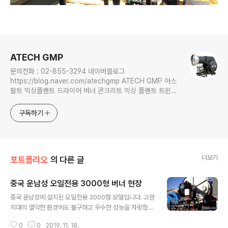
로그 정보
ATECH GMP
문의전화 : 02-855-3294 네이버블로그
https://blog.naver.com/atechgmp ATECH GMP 아스
팔트 믹싱플랜트 드라이어 버너 콘크리트 믹싱 플랜트 트윈샤
프트 제조업체입니다.
구독하기
더보기
포트폴리오
의 다른 글
중국 운남성 오일전용 3000형 버너 현장
글 내용
중국 운남성에 설치된 오일전용 3000형 모델입니다. 고원
지대의 열악한 환경에도 불구하고 우수한 성능을 자랑합니
다.
0
0
2019. 11. 18.