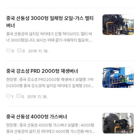
중국 산동성 3000형 일체형 오일-가스 멀티
버너
글 내용
중국 산동성에 설치된 에이테크 신형 하이브리드 멀티 버
너 3000형입니다. 보시는 바와 같이 사용자의 필요에 따
라 벙커씨유와 가스 중 한가지를 선택하여 사용할 수 있습
0
0
2019. 11. 18.
니다. 유가와 천연가스 가격이 상황에 따라 뒤바뀔 때 비교
적 저렴한 연료를 선택하여 비용을 절감할 수 있는 장점이
있습니다.
중국 강소성 PRD 2000형 재생버너
글 내용
현장명 : 중국 강소성 PRD2000형 재생버너 모델명 : PR
D2000형 중국 강소성에 설치된 에이테크 일체형 2000
형 재생버너입니다.
1
0
2019. 11. 18.
중국 산동성 4000형 가스버너
글 내용
현장명 : 중국 산동성 4000형 가스버너 모델명 : 4000형
중국 산동성에 설치 된 에이테크 4000형 가스전용 버너입
니다.