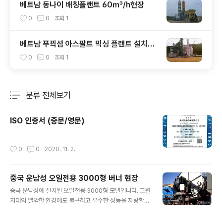
베트남 동나이 배칭플랜트 60㎥/h현장
0
0
조회
1
베트남 푸꿕섬 아스팔트 믹싱 플랜트 설치현
장
0
0
조회
1
분류 전체보기
주요 글 목록
ISO 인증서 (중문/영문)
작성시간
0
0
2020. 11. 2.
중국 운남성 오일전용 3000형 버너 현장
글 내용
중국 운남성에 설치된 오일전용 3000형 모델입니다. 고원
지대의 열악한 환경에도 불구하고 우수한 성능을 자랑합니
다.