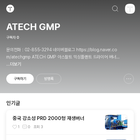
검색하기
티스토리
ATECH GMP
구독자
0
문의전화 : 02-855-3294 네이버블로그 https://blog.naver.co
m/atechgmp ATECH GMP 아스팔트 믹싱플랜트 드라이어 버너
콘크리트 믹싱 플랜트 트윈샤프트 제조업체입니다.
...더보기
구독하기
방명록
신고하기 레이어
열기
인기글
중국 강소성 PRD 2000형 재생버너
1
0
조회
3