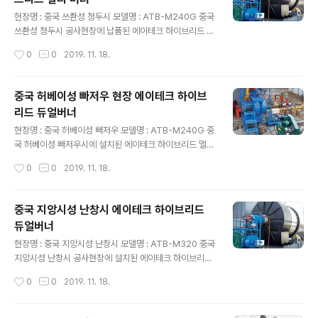
글 내용
현장명 : 중국 쓰촨성 청두시 모델명 : ATB-M240G 중국
쓰촨성 청두시 공사현장에 납품된 에이테크 하이브리드 멀
티 버너 3000형(모델명: ATB-M240G)입니다.
작성시간
0
0
2019. 11. 18.
중국 허베이성 빠저우 현장 에이테크 하이브
리드 듀얼버너
글 내용
현장명 : 중국 허베이성 빠저우 모델명 : ATB-M240G 중
국 허베이성 빠저우시에 설치된 에이테크 하이브리드 멀티
버너 3000형(모델명: ATB-M240G)입니다. 이 모델은
작성시간
0
0
2019. 11. 18.
연비와 성능 거기에 연료 선택 유연성까지 세 마리 토끼를
한 번에 잡은 제품으로 현재 세계 시장에서 많은 사랑을 받
고 있습니다.
중국 지앙시성 난창시 에이테크 하이브리드
듀얼버너
글 내용
현장명 : 중국 지앙시성 난창시 모델명 : ATB-M320 중국
지앙시성 난창시 공사현장에 설치된 에이테크 하이브리드
듀얼버너 4000형(모델명: ATB-M320) 입니다. 에이테
작성시간
0
0
2019. 11. 18.
크 하이브리드 듀얼버너는 중국의 열악한 연료시장에 대응
하여 경유, 중유뿐만 아니라 등유, 화학유 폐유까지도 모두
사용할 수 있으면서도 각 연료의 최대 연소치를 끌어낼 수