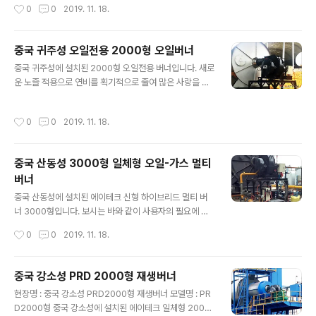
작성시간
0
0
2019. 11. 18.
중국 귀주성 오일전용 2000형 오일버너
글 내용
중국 귀주성에 설치된 2000형 오일전용 버너입니다. 새로
운 노즐 적용으로 연비를 획기적으로 줄여 많은 사랑을 받
고 있습니다.
작성시간
0
0
2019. 11. 18.
중국 산동성 3000형 일체형 오일-가스 멀티
버너
글 내용
중국 산동성에 설치된 에이테크 신형 하이브리드 멀티 버
너 3000형입니다. 보시는 바와 같이 사용자의 필요에 따
라 벙커씨유와 가스 중 한가지를 선택하여 사용할 수 있습
작성시간
0
0
2019. 11. 18.
니다. 유가와 천연가스 가격이 상황에 따라 뒤바뀔 때 비교
적 저렴한 연료를 선택하여 비용을 절감할 수 있는 장점이
있습니다.
중국 강소성 PRD 2000형 재생버너
글 내용
현장명 : 중국 강소성 PRD2000형 재생버너 모델명 : PR
D2000형 중국 강소성에 설치된 에이테크 일체형 2000