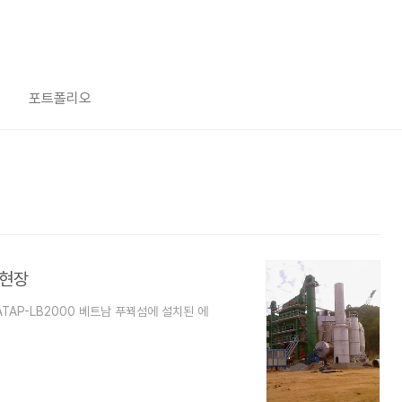
포트폴리오
치현장
: ATAP-LB2000 베트남 푸꿕섬에 설치된 에