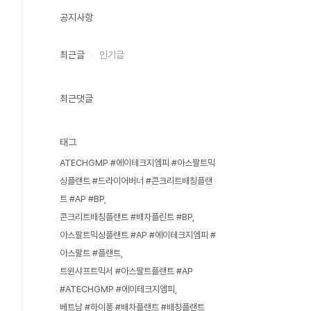
공지사항
최근글
인기글
최근댓글
태그
ATECHGMP #에이테크지엠피 #아스팔트믹
싱플랜트 #드라이어버너 #콘크리트배칭플랜
트 #AP #BP
콘크리트배칭플랜트 #배차플린트 #BP
아스팔트믹싱플랜트 #AP #에이테크지엠피 #
아스팔트 #플랜트
트윈샤프트믹서 #아스팔트플랜트 #AP
#ATECHGMP #에이테크지엠피
베트남 #하이퐁 #배차플랜트 #배칭플랜트