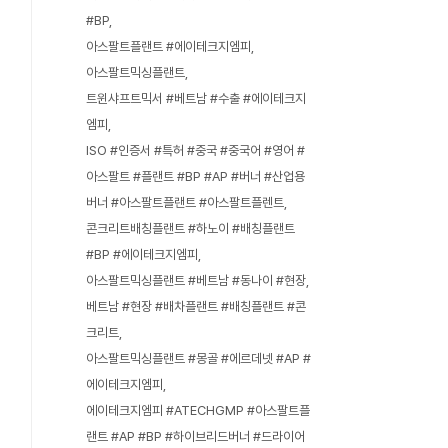
#BP
아스팔트플랜트 #에이테크지엠피
아스팔트믹싱플랜트
트윈샤프트믹서 #베트남 #수출 #에이테크지
엠피
ISO #인증서 #특허 #중국 #중국어 #영어 #
아스팔트 #플랜트 #BP #AP #버너 #산업용
버너 #아스팔트플랜트 #아스팔트플렌트
콘크리트배칭플랜트 #하노이 #배칭플랜트
#BP #에이테크지엠피
아스팔트믹싱플랜트 #베트남 #동나이 #현장
베트남 #현장 #배차플랜트 #배칭플랜트 #콘
크리트
아스팔트믹싱플랜트 #몽골 #에르데넷 #AP #
에이테크지엠피
에이테크지엠피 #ATECHGMP #아스팔트플
랜트 #AP #BP #하이브리드버너 #드라이어