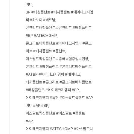
버너
BP #배칭플랜트 #배차플랜트 #에이테크지엠
피 #하노이 #베트남
콘크리트배칭플랜트 #콘크리트 #배칭플랜트
#BP #ATECHGMP
콘크리트배차플랜트 #에이테크지엠피 #콘크
리트 #배차플랜트 #플랜트
아스팔트믹싱플랜트 #중국 #절강성 #현장
콘크리트 #배칭플랜트 #콘크리트배칭플랜트
#ATBP #에이테크지엠피 #에이테크
배처플랜트 #콘크리트 #콘크리트배처플랜트
#배칭플랜트 #에이테크지엠피 #BP
에이테크지엠피 #특허 #아스팔트플랜트 #AP
버너 #AP #BP
아스팔트믹싱플랜트 #아스팔트 #플랜트
#AP
에이테크지엠피 #ATECHGMP #아스팔트믹